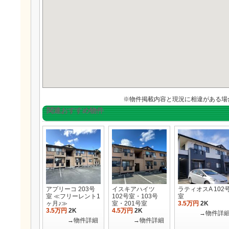
※物件掲載内容と現況に相違がある場
関連おすすめ物件
アプリーコ 203号
イスキアハイツ
ラティオスA 102
室 ≪フリーレント1
102号室・103号
室
ヶ月♪≫
室・201号室
3.5万円
2K
3.5万円
2K
4.5万円
2K
→物件詳
→物件詳細
→物件詳細