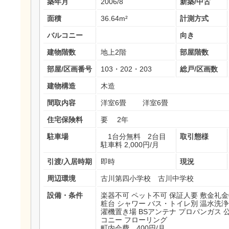
築年月
2006/8
新築/中古
面積
36.64m²
計測方式
バルコニー
向き
建物階数
地上2階
部屋階数
部屋/区画番号
103・202・203
総戸/区画数
建物構造
木造
間取内容
洋室6畳 洋室6畳
住宅保険料
要 2年
駐車場
1台分無料 2台目
取引態様
駐車料 2,000円/月
引渡/入居時期
即時
現況
周辺環境
古川第四小学校 古川中学校
設備・条件
楽器不可
ペット不可
保証人要
敷金礼金
粧台
シャワー
バス・トイレ別
温水洗浄
濯機置き場
BSアンテナ
プロパンガス
コニー
フローリング
町内会費 400円/月