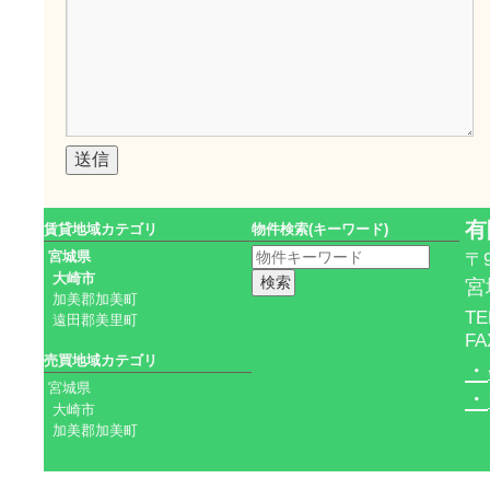
有
賃貸地域カテゴリ
物件検索(キーワード)
宮城県
〒9
大崎市
宮
加美郡加美町
TE
遠田郡美里町
FA
売買地域カテゴリ
・
宮城県
・
大崎市
加美郡加美町