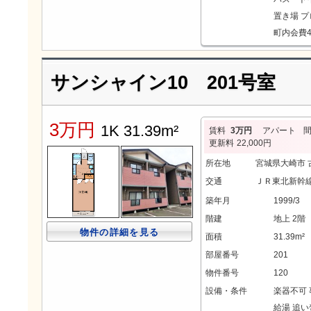
置き場
プ
町内会費4
サンシャイン10 201号室
3万円
1K 31.39m²
賃料
3万円
アパート
更新料
22,000円
所在地
宮城県大崎市 
交通
ＪＲ東北新幹線
築年月
1999/3
階建
地上 2階
物件の詳細を見る
面積
31.39m²
部屋番号
201
物件番号
120
設備・条件
楽器不可
給湯
追い