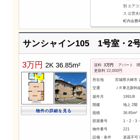
別
エアコ
ス
公営水
町内会費4
サンシャイン105 1号室・2
3万円
2K 36.85m²
賃料
3万円
アパート
更新料
22,000円
所在地
宮城県大崎市 
交通
ＪＲ東北新幹線
築年月
1991/8
階建
地上 2階
物件の詳細を見る
面積
36.85m²
部屋番号
1・2・3
物件番号
221
設備・条件
楽器不可