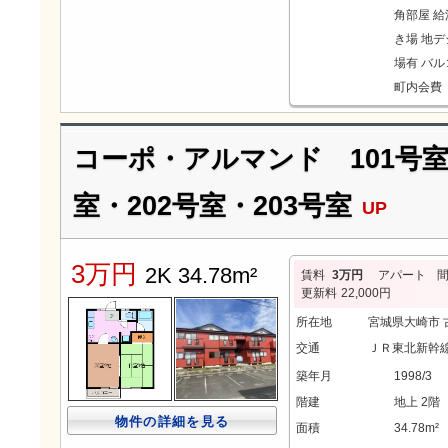
角部屋
給
き場
地デ
場有
バル
町内会費 
コーポ・アルマンド 101号室・
室・202号室・203号室
UP
3万円
2K 34.78m²
賃料
3万円
アパート
更新料
22,000円
所在地
宮城県大崎市
交通
ＪＲ東北新幹線
築年月
1998/3
階建
地上 2階
物件の詳細を見る
面積
34.78m²