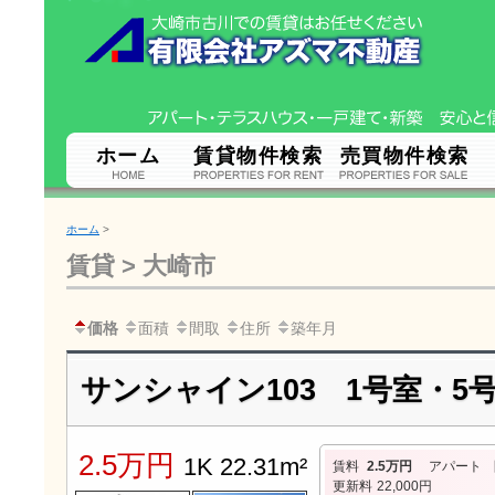
ホーム
賃貸物件検索
売買物件検索
ホーム
>
賃貸 > 大崎市
価格
面積
間取
住所
築年月
サンシャイン103 1号室・5
2.5万円
1K 22.31m²
賃料
2.5万円
アパート
更新料
22,000円