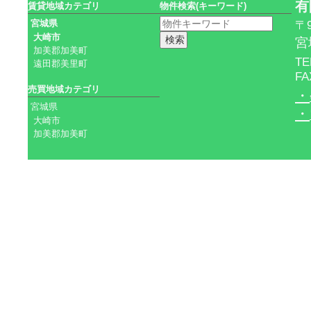
有
賃貸地域カテゴリ
物件検索(キーワード)
宮城県
〒9
大崎市
宮
加美郡加美町
TE
遠田郡美里町
FA
売買地域カテゴリ
・
宮城県
・
大崎市
加美郡加美町