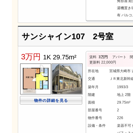
角部屋
給
濯機置き
有
バルコ
サンシャイン107 2号室
3万円
1K 29.75m²
賃料
3万円
アパート
更新料
22,000円
所在地
宮城県大崎市 
交通
ＪＲ東北新幹線
築年月
1993/3
階建
地上 2階
物件の詳細を見る
面積
29.75m²
部屋番号
2
物件番号
226
設備・条件
楽器不可
バス・ト