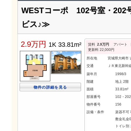
WESTコーポ 102号室・20
ビス♪≫
2.9万円
1K 33.81m²
賃料
2.9万円
アパート
更新料
22,000円
所在地
宮城県大崎市 
交通
ＪＲ東北新幹線
築年月
1998/3
階建
地上 2階
物件の詳細を見る
面積
33.81m²
部屋番号
102・202
物件番号
156
設備・条件
楽器不可
敷金礼金
トイレ別