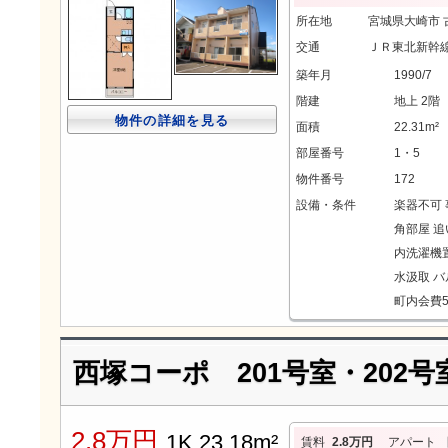
所在地
宮城県大崎市 
交通
ＪＲ東北新幹線
築年月
1990/7
階建
地上 2階
物件の詳細を見る
面積
22.31m²
部屋番号
1・5
物件番号
172
設備・条件
楽器不可
角部屋
追
内洗濯機
水汲取
バ
町内会費
西塚コーポ 201号室・202号
2.8万円
1K 23.18m²
賃料
2.8万円
アパート