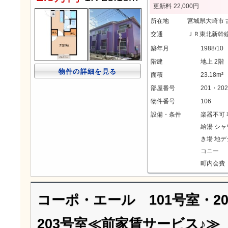
更新料
22,000円
所在地
宮城県大崎市
交通
ＪＲ東北新幹線
築年月
1988/10
階建
地上 2階
物件の詳細を見る
面積
23.18m²
部屋番号
201・202
物件番号
106
設備・条件
楽器不可
給湯
シャ
き場
地デ
コニー
町内会費 
コーポ・エール 101号室・20
203号室≪前家賃サービス♪≫