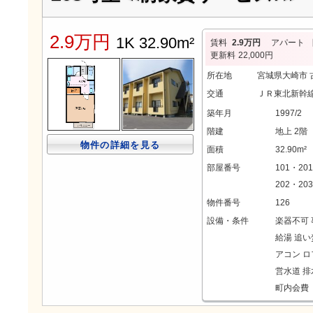
2.9万円
1K 32.90m²
賃料
2.9万円
アパート
更新料
22,000円
所在地
宮城県大崎市
交通
ＪＲ東北新幹線
築年月
1997/2
階建
地上 2階
物件の詳細を見る
面積
32.90m²
部屋番号
101・20
202・203
物件番号
126
設備・条件
楽器不可
給湯
追い
アコン
ロ
営水道
排
町内会費 