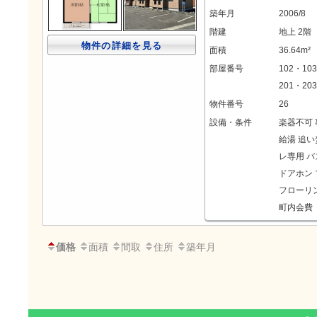
築年月
2006/8
階建
地上 2階
物件の詳細を見る
面積
36.64m²
部屋番号
102・10
201・203
物件番号
26
設備・条件
楽器不可
給湯
追い
レ専用
バ
ドアホン
フローリ
町内会費 
価格
面積
間取
住所
築年月