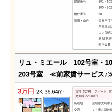
部屋番号
101・10
105・20
物件番号
58
設備・条件
楽器不可
角部屋
給
コン
室内
取
駐車場
町内会費 
リュ・ミエール 102号室・10
203号室 ≪前家賃サービス♪
3万円
2K 36.64m²
賃料
3万円
アパート
更新料
22,000円
所在地
宮城県大崎市
交通
ＪＲ東北新幹線