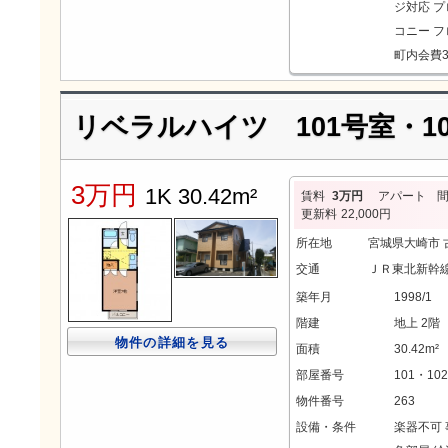
ジ対応
プ
コニー
フ
町内会費3
リベラルハイツ 101号室・10
3万円
1K 30.42m²
賃料
3万円
アパート
更新料
22,000円
所在地
宮城県大崎市
交通
ＪＲ東北新幹線
築年月
1998/1
階建
地上 2階
物件の詳細を見る
面積
30.42m²
部屋番号
101・10
物件番号
263
設備・条件
楽器不可